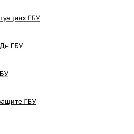
туациях ГБУ
ПДн ГБУ
ГБУ
защите ГБУ