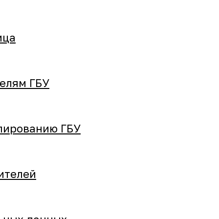
ица
елям ГБУ
пированию ГБУ
ителей